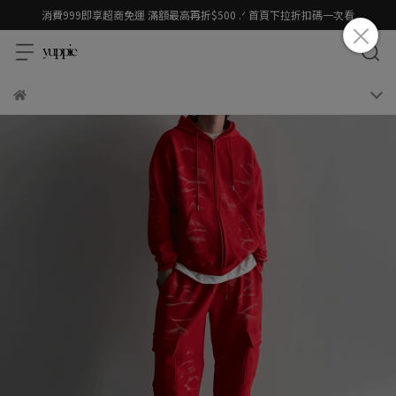
消費999即享超商免運 滿額最高再折$500 .ᐟ 首頁下拉折扣碼一次看