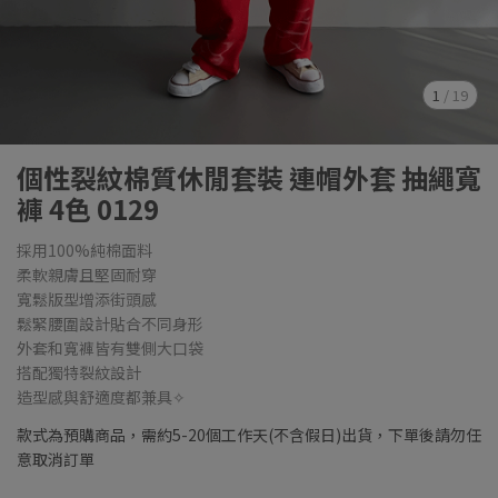
1
/
19
個性裂紋棉質休閒套裝 連帽外套 抽繩寬
褲 4色 0129
採用100%純棉面料
柔軟親膚且堅固耐穿
寬鬆版型增添街頭感
鬆緊腰圍設計貼合不同身形
外套和寬褲皆有雙側大口袋
搭配獨特裂紋設計
造型感與舒適度都兼具✧
款式為預購商品，需約5-20個工作天(不含假日)出貨，下單後請勿任
意取消訂單