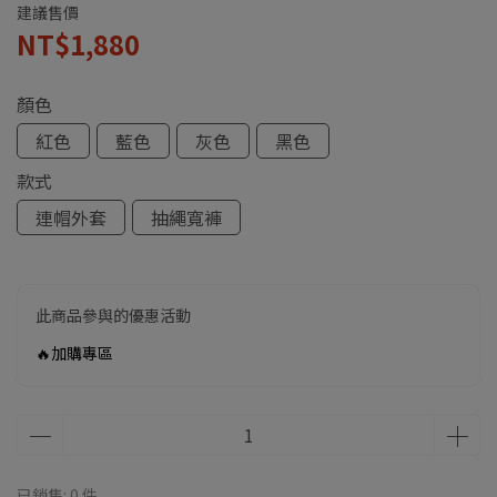
建議售價
NT$1,880
顏色
紅色
藍色
灰色
黑色
款式
連帽外套
抽繩寬褲
此商品參與的優惠活動
🔥加購專區
已銷售: 0 件