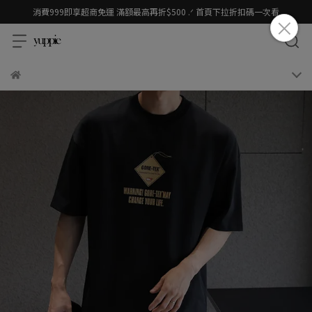
消費999即享超商免運 滿額最高再折$500 .ᐟ 首頁下拉折扣碼一次看