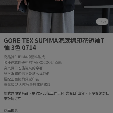
1
/
27
GORE-TEX SUPIMA涼感棉印花短袖T
恤 3色 0714
高品質SUPIMA棉面料製成
吸汗速乾性優秀的"AEROCOOL"原絲
炎炎夏日也能清爽的穿著
多次洗滌後也不會縮水或變形
搭配正面簡約質感印花
寬鬆版型 大部分身形都能駕馭
款式為預購商品，需約5-20個工作天(不含假日)出貨，下單後請勿任
意取消訂單
商品優惠