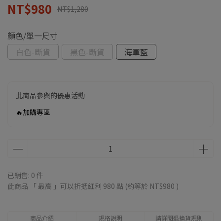
NT$980
NT$1,280
顏色/單一尺寸
白色-斷貨
黑色-斷貨
海軍藍
此商品參與的優惠活動
🔥加購專區
已銷售: 0 件
此商品 「 最高 」可以折抵紅利
980
點 (約等於
NT$980
)
商品介紹
規格說明
請詳閱退換貨規則