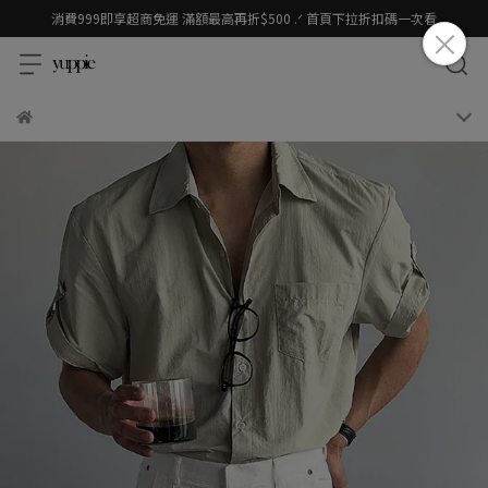
消費999即享超商免運 滿額最高再折$500 .ᐟ 首頁下拉折扣碼一次看