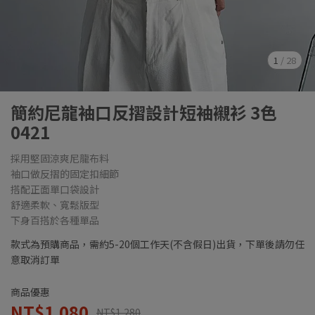
1
/
28
簡約尼龍袖口反摺設計短袖襯衫 3色
0421
採用堅固涼爽尼龍布料
袖口做反摺的固定扣細節
搭配正面單口袋設計
舒適柔軟、寬鬆版型
下身百搭於各種單品
款式為預購商品，需約5-20個工作天(不含假日)出貨，下單後請勿任
意取消訂單
商品優惠
NT$1,080
NT$1,280