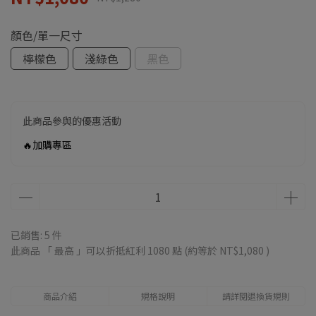
顏色/單一尺寸
檸檬色
淺綠色
黑色
此商品參與的優惠活動
🔥加購專區
已銷售: 5 件
此商品 「 最高 」可以折抵紅利
1080
點 (約等於
NT$1,080
)
商品介紹
規格說明
請詳閱退換貨規則