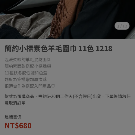
1
/
12
簡約小標素色羊毛圍巾 11色 1218
溫暖柔軟的羊毛混紡面料
簡約素面款搭配小標點綴
11種秋冬感低飽和色選
適度為穿搭增加層次感
很適合作為搭配入門單品♡
款式為預購商品，需約5-20個工作天(不含假日)出貨，下單後請勿任
意取消訂單
建議售價
NT$680