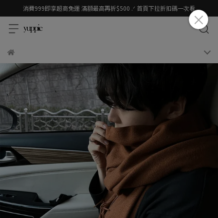
消費999即享超商免運 滿額最高再折$500 .ᐟ 首頁下拉折扣碼一次看