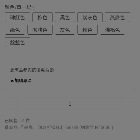
顏色/單一尺寸
磚紅色
棕色
黑色
炭灰色
燕麥色
綠色
咖啡色
灰色
粉色
淺褐色
靛藍色
此商品參與的優惠活動
🔥加購專區
已銷售: 14 件
此商品 「 最高 」可以折抵紅利
680
點 (約等於
NT$680
)