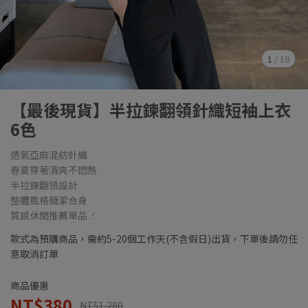
1
/
18
【最後現貨】半拉鍊翻領針織短袖上衣
6色
透氣亞麻混紡針織
春夏穿著清爽不悶熱
半拉鍊翻領設計
整體風格簡潔合身
質感休閒推薦單品 .ᐟ
款式為預購商品，需約5-20個工作天(不含假日)出貨，下單後請勿任
意取消訂單
商品優惠
NT$380
NT$1,280