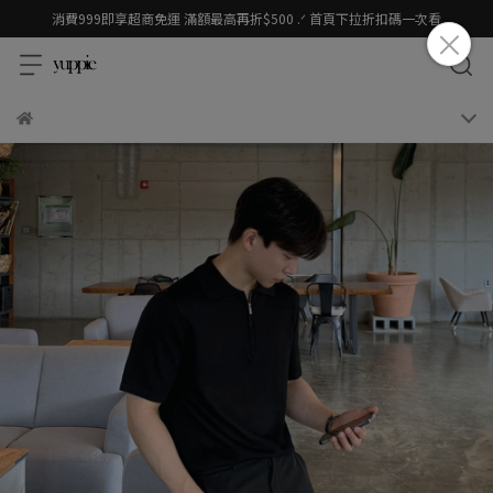
消費999即享超商免運 滿額最高再折$500 .ᐟ 首頁下拉折扣碼一次看