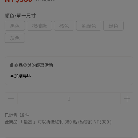
顏色/單一尺寸
黑色
橄欖綠
橘色
藍綠色
綠色
灰色
此商品參與的優惠活動
🔥加購專區
已銷售: 18 件
此商品 「 最高 」可以折抵紅利
380
點 (約等於
NT$380
)