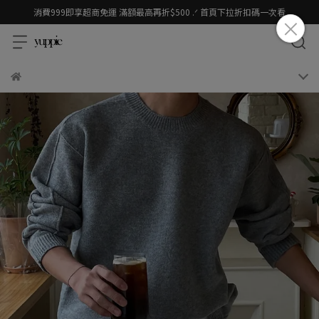
消費999即享超商免運 滿額最高再折$500 .ᐟ 首頁下拉折扣碼一次看