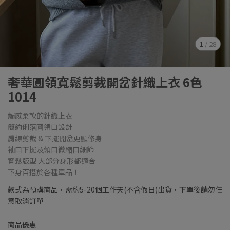
1
/
28
奢華圓領寬鬆剪裁開岔針織上衣 6色
1014
觸感柔軟的針織上衣
簡約俐落圓領口設計
肩線剪裁 & 下擺開岔更顯修身
袖口下擺及領口微縮口細節
寬鬆版型 大部分身形都適合
下身百搭於各種單品！
款式為預購商品，需約5-20個工作天(不含假日)出貨，下單後請勿任
意取消訂單
商品優惠