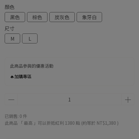
顏色
黑色
棕色
炭灰色
象牙白
尺寸
M
L
此商品參與的優惠活動
🔥加購專區
已銷售: 0 件
此商品 「 最高 」可以折抵紅利
1380
點 (約等於
NT$1,380
)