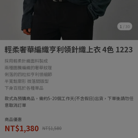
1
/
30
輕柔奢華編織亨利領針織上衣 4色 1223
採用輕柔針織面料製成
兩種圖騰編織的奢華紋理
俐落的四粒扣亨利領細節
半寬鬆廓形 微落間版型
下身百搭於各種單品
款式為預購商品，需約5-20個工作天(不含假日)出貨，下單後請勿任
意取消訂單
商品優惠
NT$1,380
NT$1,580