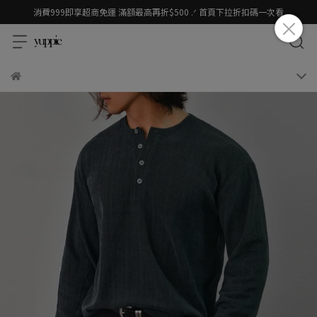
消費999即享超商免運 滿額最高再折$500 .ᐟ 首頁下拉折扣碼一次看