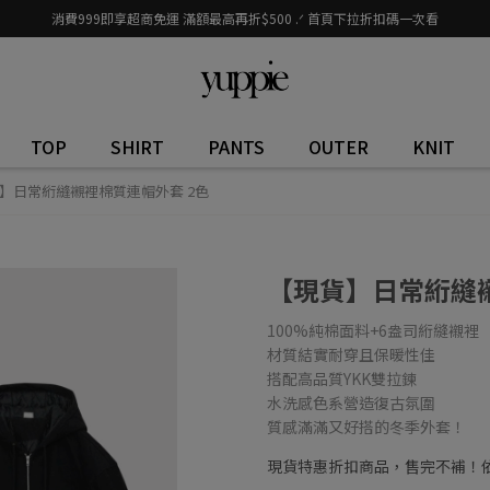
消費999即享超商免運 滿額最高再折$500 .ᐟ 首頁下拉折扣碼一次看
TOP
SHIRT
PANTS
OUTER
KNIT
】日常絎縫襯裡棉質連帽外套 2色
【現貨】日常絎縫襯
100%純棉面料+6盎司絎縫襯裡
材質結實耐穿且保暖性佳
搭配高品質YKK雙拉鍊
水洗感色系營造復古氛圍
質感滿滿又好搭的冬季外套！
現貨特惠折扣商品，售完不補！