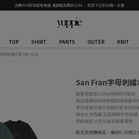
消費999即享超商免運 滿額最高再折$500 .ᐟ 首頁下拉折扣碼一次看
TOP
SHIRT
PANTS
OUTER
KNIT
純棉短袖T恤 4色 0325
San Fran字母刺
奢華而堅固100%純棉原料製成
高品質縫紉技術使頸部接縫處保
多次穿著洗滌不易變形起毛球的
復古水洗色調 正面精緻字母刺繡
寬鬆版型 大部分身形都能駕馭
款式為預購商品，需約5-20個