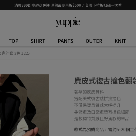
消費999即享超商免運 滿額最高再折$500 .ᐟ 首頁下拉折扣碼一次看
TOP
SHIRT
PANTS
OUTER
KNIT
外套 3色 1225
麂皮式復古撞色翻領夾
奢華的麂皮質料
搭配美式復古感拼接撞色
不僅保暖且質感大幅提升
手臂處及口袋處皆有撞色細節
是款獨特質感且好駕馭的單品
款式為預購商品，需約5-20個