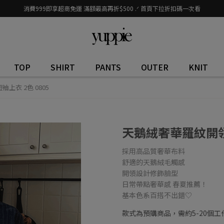
消費999即享超商免運 滿額最高再折$500 .ᐟ 首頁下拉折扣碼一次看
TOP
SHIRT
PANTS
OUTER
KNIT
上衣 2色 0805
天鵝絨奢華羅紋開領短
採用高品質奢華布料
舒適的天鵝絨毛觸感
開領設計修飾臉型
日常帶點奢華感 春夏推薦！
基本色系百搭不出錯♡
款式為預購商品，需約5-20個