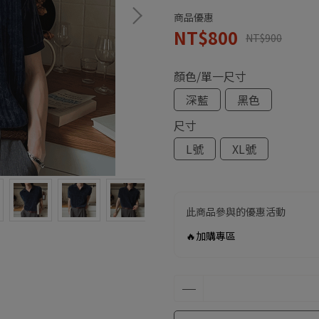
商品優惠
NT$800
NT$900
顏色/單一尺寸
深藍
黑色
尺寸
L號
XL號
此商品參與的優惠活動
🔥加購專區