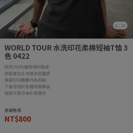
1
/
28
WORLD TOUR 水洗印花柔棉短袖T恤 3
色 0422
採用100%優質棉料製成
搭配復古水洗增添氛圍感
質感印花圖騰作為亮點
下身百搭於各種休閒單品
版型大部分身形皆適合
建議售價
NT$800