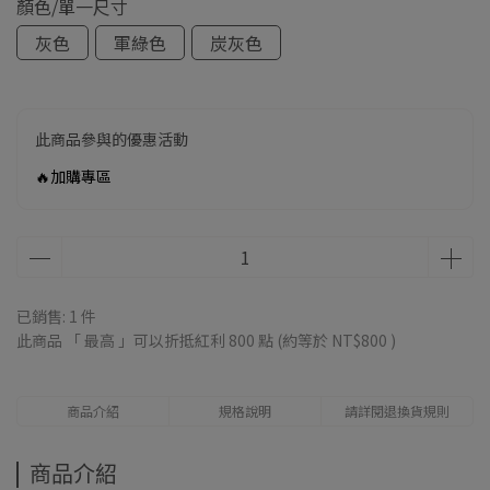
顏色/單一尺寸
灰色
軍綠色
炭灰色
此商品參與的優惠活動
🔥加購專區
已銷售: 1 件
此商品 「 最高 」可以折抵紅利
800
點 (約等於
NT$800
)
商品介紹
規格說明
請詳閱退換貨規則
商品介紹