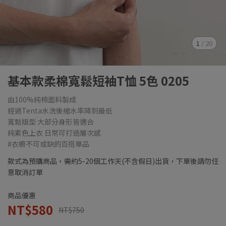
1
/
20
基本款柔棉寬鬆短袖T恤 5色 0205
由100%純棉面料製成
經過Tenta水洗後縮水率降到最低
寬鬆版型 大部分身形皆適合
純素色上衣 日常可打造層次感
#衣櫥不可或缺的百搭單品
款式為預購商品，需約5-20個工作天(不含假日)出貨，下單後請勿任
意取消訂單
商品優惠
NT$580
NT$750