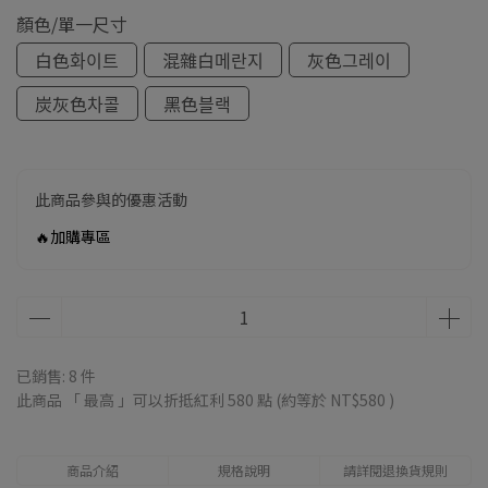
顏色/單一尺寸
白色화이트
混雜白메란지
灰色그레이
炭灰色차콜
黑色블랙
此商品參與的優惠活動
🔥加購專區
已銷售: 8 件
此商品 「 最高 」可以折抵紅利
580
點 (約等於
NT$580
)
商品介紹
規格說明
請詳閱退換貨規則