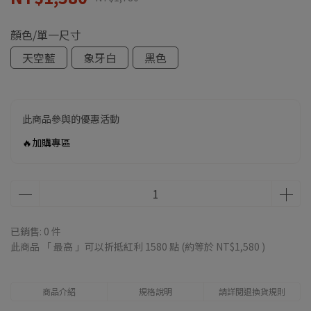
顏色/單一尺寸
天空藍
象牙白
黑色
此商品參與的優惠活動
🔥加購專區
已銷售: 0 件
此商品 「 最高 」可以折抵紅利
1580
點 (約等於
NT$1,580
)
商品介紹
規格說明
請詳閱退換貨規則