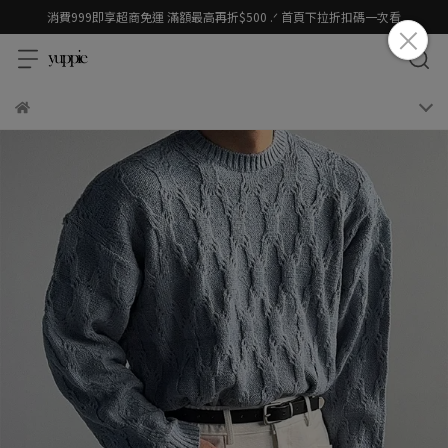
消費999即享超商免運 滿額最高再折$500 .ᐟ 首頁下拉折扣碼一次看