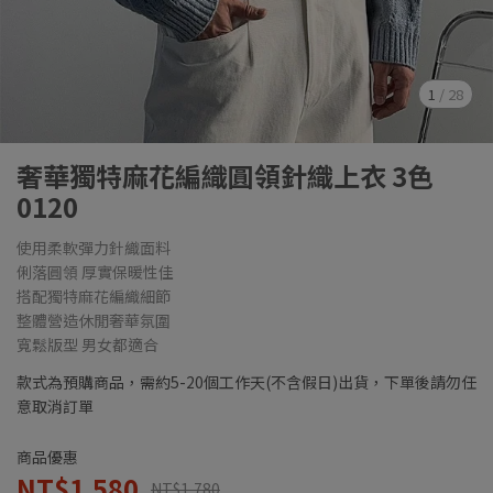
1
/
28
奢華獨特麻花編織圓領針織上衣 3色
0120
使用柔軟彈力針織面料
俐落圓領 厚實保暖性佳
搭配獨特麻花編織細節
整體營造休閒奢華氛圍
寬鬆版型 男女都適合
款式為預購商品，需約5-20個工作天(不含假日)出貨，下單後請勿任
意取消訂單
商品優惠
NT$1,580
NT$1,780