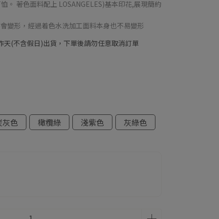
 著色面料配上 LOSANGELES)基本印花,展現簡約
也不會變形，經過着色水洗加工面料本身也不易變形
工作天(不含假日)出貨，下單後請勿任意取消訂單
炭灰色
橄欖綠
淺紫色
灰綠色