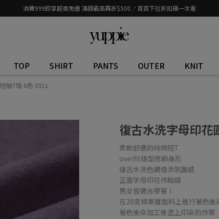
消費999即享超商免運 滿額最高再折$500 .ᐟ 首頁下拉折扣碼一次看
TOP
SHIRT
PANTS
OUTER
KNIT
T恤 6色 0311
復古水洗字母印花圓領
柔軟舒適的純棉短T
overfit版型修飾身形
復古水洗色調增添氛圍感
正面字母印花作點綴
男女皆適合穿著！
在20支棉單層面料上進行著色
著色後染加工後塗上印染的作業