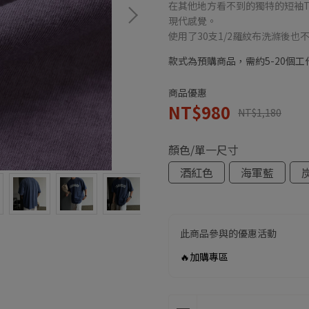
在其他地方看不到的獨特的短袖T恤。
現代感覺。
使用了30支1/2羅紋布洗滌後
款式為預購商品，需約5-20個
商品優惠
NT$980
NT$1,180
顏色/單一尺寸
酒紅色
海軍藍
此商品參與的優惠活動
🔥加購專區