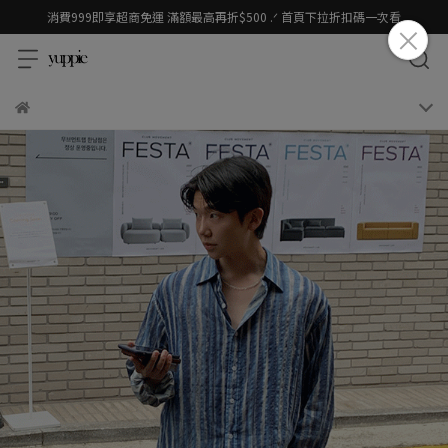
消費999即享超商免運 滿額最高再折$500 .ᐟ 首頁下拉折扣碼一次看