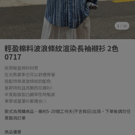
1
/
26
輕盈棉料波浪條紋渲染長袖襯衫 2色
0717
採用輕盈棉料材質
在炎熱夏季也可以舒適穿著
搭配特殊波浪條紋的配色
是款特別且亮眼的花襯衫!
半寬鬆版型凸顯率性時髦感
單穿或當罩衫都適合☁
款式為預購商品，需約5-20個工作天(不含假日)出貨，下單後請勿任
意取消訂單
商品優惠