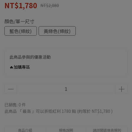
NT$1,780
NT$2,080
顏色/單一尺寸
藍色(條紋)
黃綠色(條紋)
此商品參與的優惠活動
🔥加購專區
已銷售: 0 件
此商品 「 最高 」可以折抵紅利
1780
點 (約等於
NT$1,780
)
商品介紹
規格說明
請詳閱退換貨規則