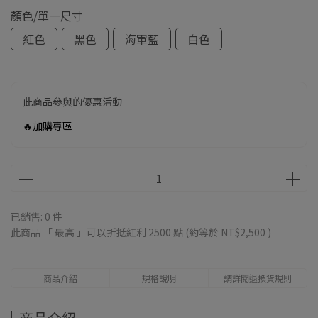
顏色/單一尺寸
紅色
黑色
海軍藍
白色
此商品參與的優惠活動
🔥加購專區
已銷售: 0 件
此商品 「 最高 」可以折抵紅利
2500
點 (約等於
NT$2,500
)
商品介紹
規格說明
請詳閱退換貨規則