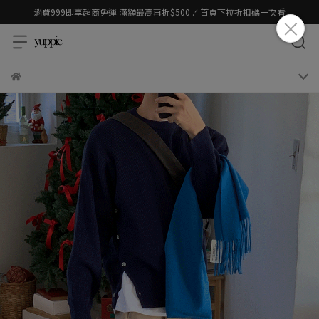
消費999即享超商免運 滿額最高再折$500 .ᐟ 首頁下拉折扣碼一次看