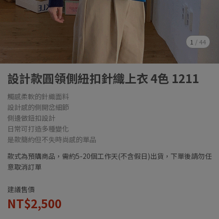
1
/
44
設計款圓領側紐扣針織上衣 4色 1211
觸感柔軟的針織面料
設計感的側開岔細節
側邊做鈕扣設計
日常可打造多種變化
是款簡約但不失時尚感的單品
款式為預購商品，需約5-20個工作天(不含假日)出貨，下單後請勿任
意取消訂單
建議售價
NT$2,500