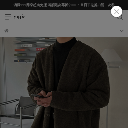
消費999即享超商免運 滿額最高再折$500 .ᐟ 首頁下拉折扣碼一次看