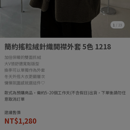
1
/
23
簡約搖粒絨針織開襟外套 5色 1218
加倍保暖的雙面抓絨
大V領舒適寬鬆版型
換季可以單獨作為外套
冬天外搭大衣更顯層次
慵懶氛圍感就選這件♡
款式為預購商品，需約5-20個工作天(不含假日)出貨，下單後請勿任
意取消訂單
建議售價
NT$1,280