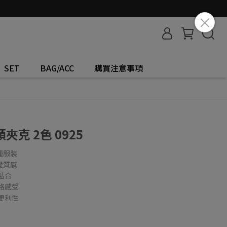
SET
BAG/ACC
購買注意事項
克 2色 0925
種服裝
覺質感
貼合
格感受
便利性