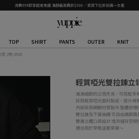
消費999即享超商免運 滿額最高再折$500 .ᐟ 首頁下拉折扣碼一次看
TOP
SHIRT
PANTS
OUTER
KNIT
2色 0925
輕質啞光雙拉鍊立領夾
滿滿細節的立領夾克，可搭配多
採用輕質啞光面料製成，提升視
內部採用網眼材質製作 整體舒適
雙拉鍊及下擺抽繩 可自由調節風
雙邊立體口袋設計 增添儲存空間
適合用於早晚溫差穿著～