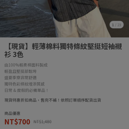
1
/
23
【現貨】輕薄棉料獨特條紋堅挺短袖襯
衫 3色
由100%輕柔棉面料製成
輕盈且堅挺部鬆垮
盛夏季穿非常舒適
獨特色彩條紋增添質感
日常 & 度假的必備單品！
現貨特惠折扣商品，售完不補！依照訂單順序配貨出貨
商品優惠
NT$700
NT$1,480