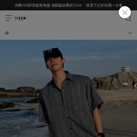
消費999即享超商免運 滿額最高再折$500 .ᐟ 首頁下拉折扣碼一次看