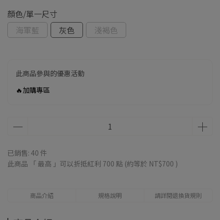
顏色/單一尺寸
海軍藍
灰色
淺褐色
此商品參與的優惠活動
🔥加購專區
已銷售: 40 件
此商品 「 最高 」可以折抵紅利
700
點 (約等於
NT$700
)
商品介紹
規格說明
請詳閱退換貨規則