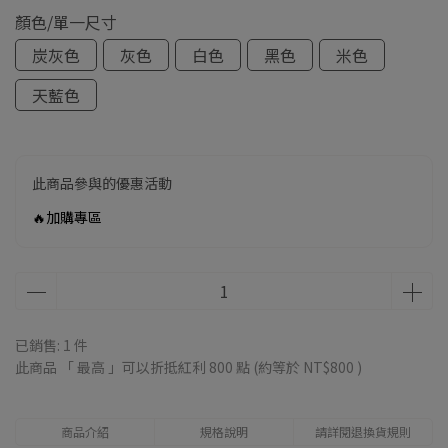
顏色/單一尺寸
炭灰色
灰色
白色
黑色
米色
天藍色
此商品參與的優惠活動
🔥加購專區
已銷售: 1 件
此商品 「 最高 」可以折抵紅利
800
點 (約等於
NT$800
)
商品介紹
規格說明
請詳閱退換貨規則