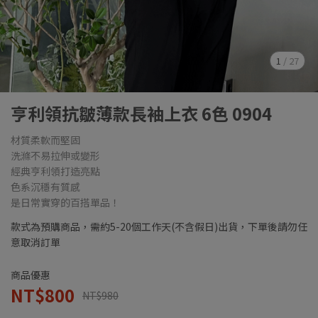
1
/
27
亨利領抗皺薄款長袖上衣 6色 0904
材質柔軟而堅固
洗滌不易拉伸或變形
經典亨利領打造亮點
色系沉穩有質感
是日常實穿的百搭單品！
款式為預購商品，需約5-20個工作天(不含假日)出貨，下單後請勿任
意取消訂單
商品優惠
NT$800
NT$980