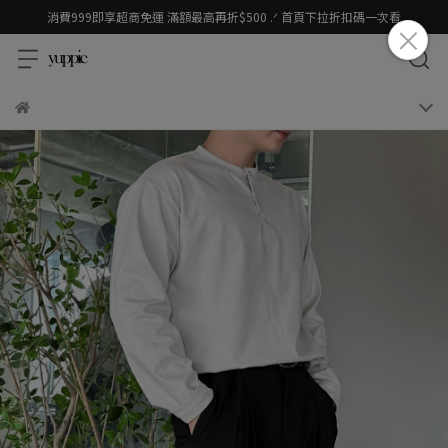
消費999即享超商免運 滿額最高再折$500 .ᐟ 首頁下拉折扣碼一次看