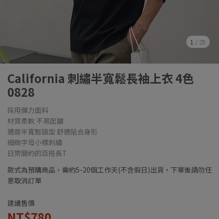
1
/
25
California 刺繡半寬鬆長袖上衣 4色
0828
採用彈力面料
材質柔軟 不易起皺
適度半寬鬆版型 舒適貼合身形
細緻字母小標刺繡
日常簡約的百搭長T
款式為預購商品，需約5-20個工作天(不含假日)出貨，下單後請勿任
意取消訂單
建議售價
NT$780