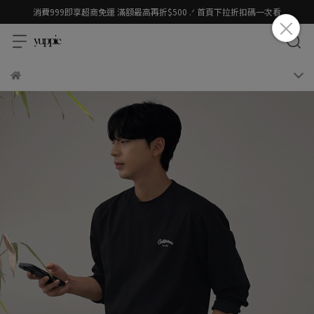
消費999即享超商免運 滿額最高再折$500 .ᐟ 首頁下拉折扣碼一次看