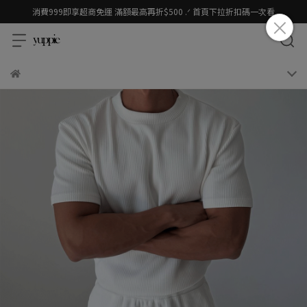
消費999即享超商免運 滿額最高再折$500 .ᐟ 首頁下拉折扣碼一次看