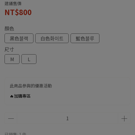
建議售價
NT$800
顏色
黑色블랙
白色화이트
藍色블루
尺寸
M
L
此商品參與的優惠活動
🔥加購專區
已銷售: 1 件