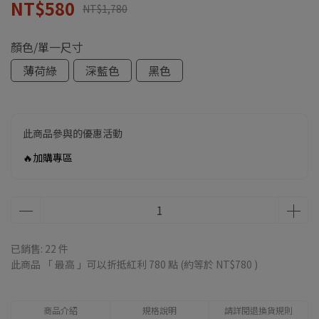
NT$580
NT$1,780
顏色/單一尺寸
薄荷綠
深藍色
黑色
此商品參與的優惠活動
🔥加購專區
已銷售: 22 件
此商品 「 最高 」可以折抵紅利
780
點 (約等於
NT$780
)
商品介紹
規格說明
請詳閱退換貨規則