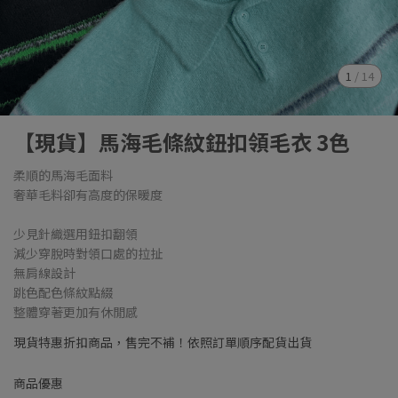
1
/
14
【現貨】馬海毛條紋鈕扣領毛衣 3色
柔順的馬海毛面料
奢華毛料卻有高度的保暖度
少見針織選用鈕扣翻領
減少穿脫時對領口處的拉扯
無肩線設計
跳色配色條紋點綴
整體穿著更加有休閒感
現貨特惠折扣商品，售完不補！依照訂單順序配貨出貨
商品優惠