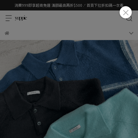
消費999即享超商免運 滿額最高再折$500 .ᐟ 首頁下拉折扣碼一次看