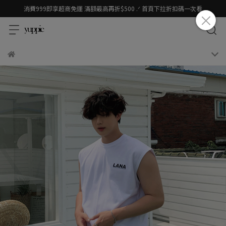
消費999即享超商免運 滿額最高再折$500 .ᐟ 首頁下拉折扣碼一次看