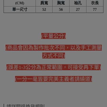
(CM)
肩寬
胸寬
袖孔
衣長
單一尺寸
52
56
27
77
(平量公分)
(商品會因為製作批次不同，以及手工測量
方式不同)
(誤差1-3公分為正常範圍，可接受再下單)
(一分一毫皆要完美主義者請繞道)
請詳閱退換貨規則