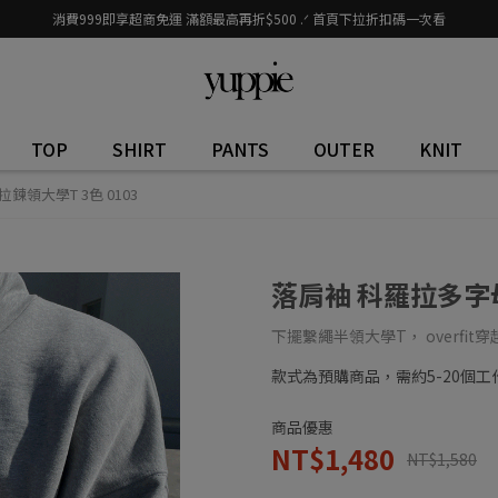
消費999即享超商免運 滿額最高再折$500 .ᐟ 首頁下拉折扣碼一次看
TOP
SHIRT
PANTS
OUTER
KNIT
鍊領大學T 3色 0103
落肩袖 科羅拉多字母
下擺繫繩半領大學T， overfi
款式為預購商品，需約5-20個
商品優惠
NT$1,480
NT$1,580