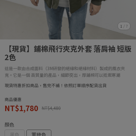
1
/
7
【現貨】鋪棉飛行夾克外套 落肩袖 短版
2色
這是一款由合成面料（3M研發的絕緣和絕緣材料）製成的風衣夾
克。它是一個 高質量的產品，細節突出，厚鋪棉可以抵禦寒潮
現貨特惠折扣商品，售完不補！依照訂單順序配貨出貨
商品優惠
NT$1,780
NT$4,480
顏色
黑色
軍綠色