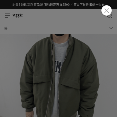
消費999即享超商免運 滿額最高再折$500 .ᐟ 首頁下拉折扣碼一次看