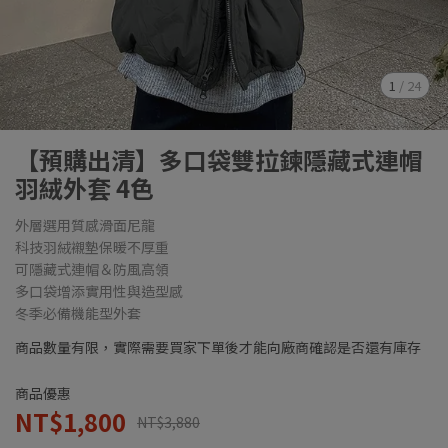
1
/
24
【預購出清】多口袋雙拉鍊隱藏式連帽
羽絨外套 4色
外層選用質感滑面尼龍
科技羽絨襯墊保暖不厚重
可隱藏式連帽＆防風高領
多口袋增添實用性與造型感
冬季必備機能型外套
商品數量有限，實際需要買家下單後才能向廠商確認是否還有庫存
商品優惠
NT$1,800
NT$3,880