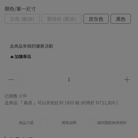
顏色/單一尺寸
灰色 (斷貨)
軍綠色 (斷貨)
炭灰色
黑色
此商品參與的優惠活動
🔥加購專區
已銷售: 0 件
此商品 「 最高 」可以折抵紅利
1800
點 (約等於
NT$1,800
)
商品介紹
規格說明
請詳閱退換貨規則