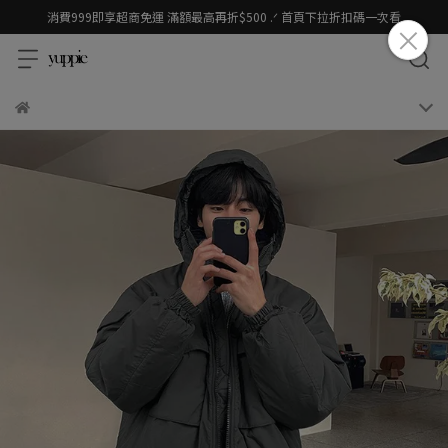
消費999即享超商免運 滿額最高再折$500 .ᐟ 首頁下拉折扣碼一次看