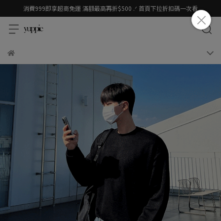
消費999即享超商免運 滿額最高再折$500 .ᐟ 首頁下拉折扣碼一次看