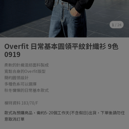
1
/
24
Overfit 日常基本圓領平紋針織衫 9色
0919
柔軟的針織混紡面料製成
寬鬆合身的Overfit版型
簡約圓領設計
多種色系可以選擇
秋冬慵懶的日常基本款式
模特資料 183/70/F
款式為預購商品，需約5-20個工作天(不含假日)出貨，下單後請勿任
意取消訂單