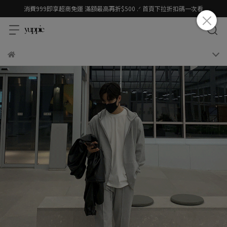
消費999即享超商免運 滿額最高再折$500 .ᐟ 首頁下拉折扣碼一次看