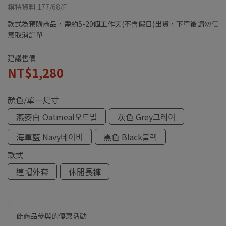
模特資料 177/68/F
款式為預購商品，需約5-20個工作天(不含假日)出貨，下單後請勿任
意取消訂單
建議售價
NT$1,280
顏色/單一尺寸
燕麥白 Oatmeal오트밀
灰色 Grey그레이
海軍藍 Navy네이비
黑色 Black블랙
款式
連帽外套
休閒長褲
此商品參與的優惠活動