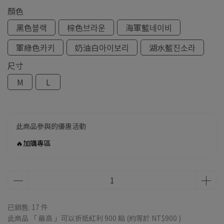
顏色
黑色블랙
棕色브라운
海軍藍네이비
軍綠色카키
奶油白아이보리
湖水藍진소라
尺寸
M
L
此商品參與的優惠活動
🔥加購專區
已銷售: 17 件
此商品 「 最高 」可以折抵紅利
900
點 (約等於
NT$900
)