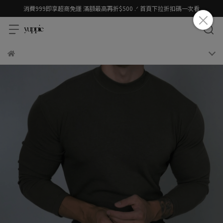
消費999即享超商免運 滿額最高再折$500 .ᐟ 首頁下拉折扣碼一次看