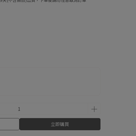
工作天(不含假日)出貨，下單後請勿任意取消訂單
立即購買