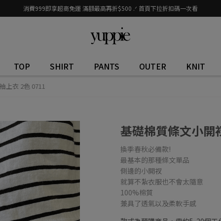
消費999即享超商免運 滿額最高再折$500 .ᐟ 首頁下拉折扣碼一次看
TOP
SHIRT
PANTS
OUTER
KNIT
衣 2色 0711
基礎棉質條文小開衩長
換季春秋必備款!
最基本的那種條文單品
側邊的小開衩
就算不紮衣服也不會太隨意
100%棉質
兼具了透氣以及柔軟手感