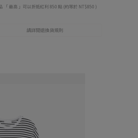
品 「 最高 」可以折抵紅利
850
點 (約等於
NT$850
)
請詳閱退換貨規則