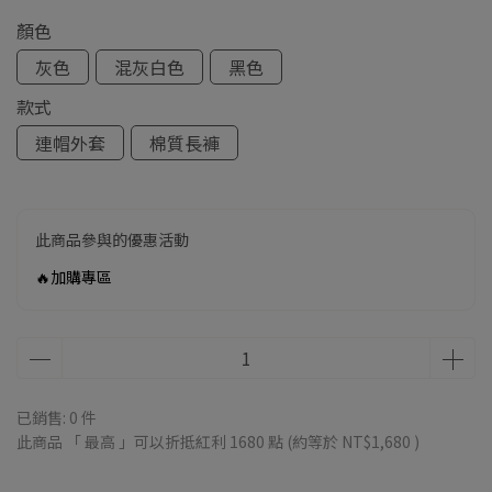
顏色
灰色
混灰白色
黑色
款式
連帽外套
棉質長褲
此商品參與的優惠活動
🔥加購專區
已銷售: 0 件
此商品 「 最高 」可以折抵紅利
1680
點 (約等於
NT$1,680
)