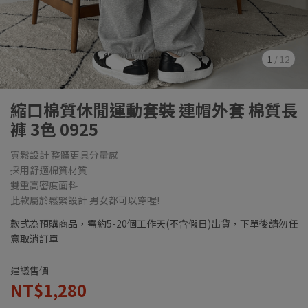
1
/
12
縮口棉質休閒運動套裝 連帽外套 棉質長
褲 3色 0925
寬鬆設計 整體更具分量感
採用舒適棉質材質
雙重高密度面料
此款屬於鬆緊設計 男女都可以穿喔!
款式為預購商品，需約5-20個工作天(不含假日)出貨，下單後請勿任
意取消訂單
建議售價
NT$1,280