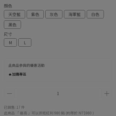
顏色
天空藍
紫色
灰色
海軍藍
白色
黑色
尺寸
M
L
此商品參與的優惠活動
🔥加購專區
已銷售: 17 件
此商品 「 最高 」可以折抵紅利
980
點 (約等於
NT$980
)