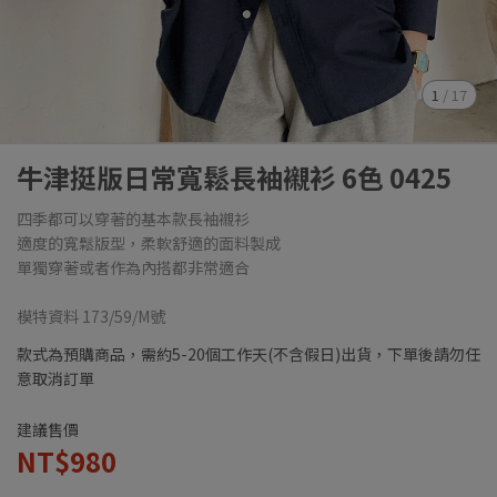
1
/
17
牛津挺版日常寬鬆長袖襯衫 6色 0425
四季都可以穿著的基本款長袖襯衫
適度的寬鬆版型，柔軟舒適的面料製成
單獨穿著或者作為內搭都非常適合
模特資料 173/59/M號
款式為預購商品，需約5-20個工作天(不含假日)出貨，下單後請勿任
意取消訂單
建議售價
NT$980