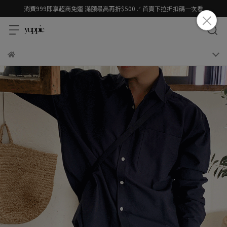
消費999即享超商免運 滿額最高再折$500 .ᐟ 首頁下拉折扣碼一次看