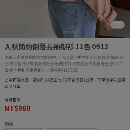
1
/
12
入秋簡約俐落長袖襯衫 11色 0913
小編非常喜歡的微寬鬆的襯衫！可以當四季內搭也可以單穿 簡單休
閒 質地輕薄好穿 輕鬆穿出好看的日常 棉質透氣不悶熱 顏色總共11
個 基本色和溫柔色都有~ 模特資料173/55
此為預購商品，需約7-14個工作天(不含假日)出貨，下單後請勿任意
取消訂單
建議售價
NT$980
顏色