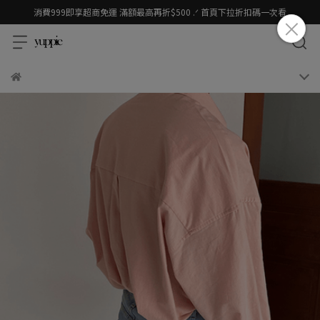
消費999即享超商免運 滿額最高再折$500 .ᐟ 首頁下拉折扣碼一次看