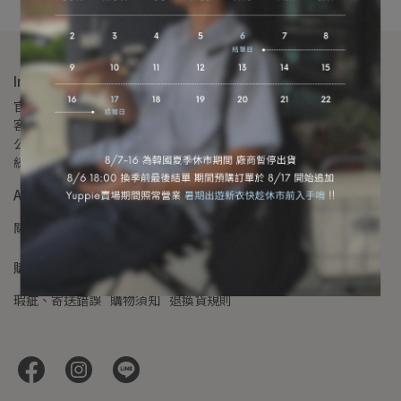
Informations
官方LINE客服：@yuppie
客服時間：10:30 - 18:30
公司：軒璽企業社
統一編號：82603514
About us
關於我們
聯絡我們
隱私權政策
購物須知
瑕疵、寄送錯誤
購物須知
退換貨規則