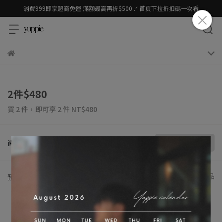
消費999即享超商免運 滿額最高再折$500 .ᐟ 首頁下拉折扣碼一次看
2件$480
買 2 件，
即可享 2 件
NT$480
尚未選購
尚未選購商品
共 0 件商品
預設排序